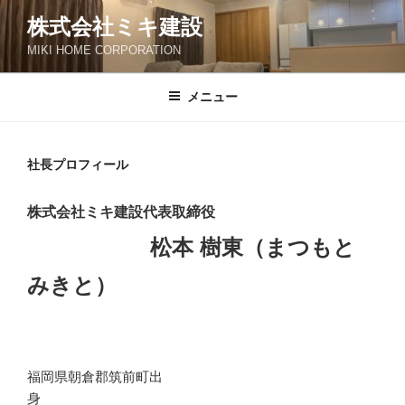
コ
株式会社ミキ建設
ン
MIKI HOME CORPORATION
テ
ン
ツ
メニュー
へ
ス
キ
社長プロフィール
ッ
プ
株式会社ミキ建設代表取締役
松本 樹東（まつもと
みきと）
福岡県朝倉郡筑前町出
身